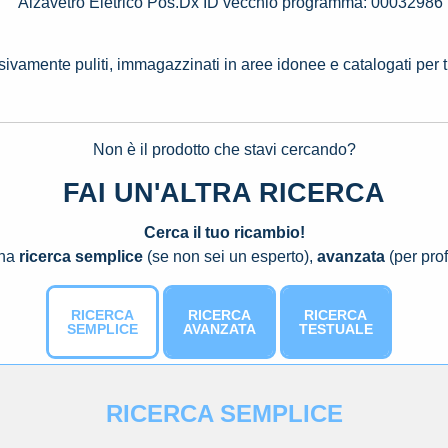
Alzavetro Eletrico Pos.Dx ID vecchio programma: 00032986
ssivamente puliti, immagazzinati in aree idonee e catalogati per 
Non è il prodotto che stavi cercando?
FAI UN'ALTRA RICERCA
Cerca il tuo ricambio!
una
ricerca semplice
(se non sei un esperto),
avanzata
(per prof
RICERCA
RICERCA
RICERCA
SEMPLICE
AVANZATA
TESTUALE
RICERCA SEMPLICE