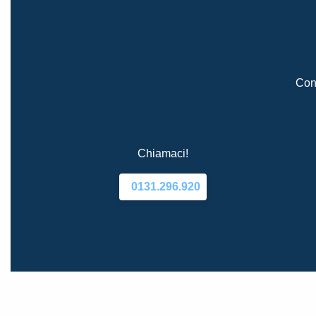
Cont
Chiamaci!
0131.296.920