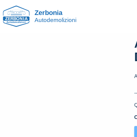
Zerbonia
Autodemolizioni
A
-
Q
C