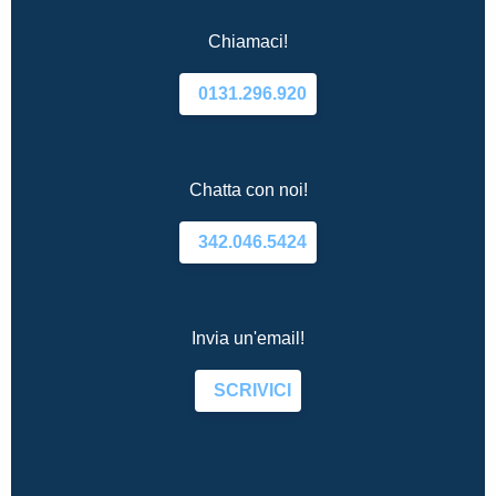
Chiamaci!
0131.296.920
Chatta con noi!
342.046.5424
Invia un'email!
SCRIVICI