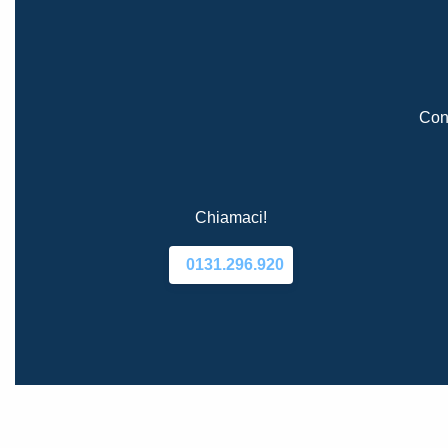
Cont
Chiamaci!
0131.296.920