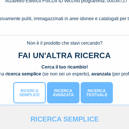
Alzavetro Eletrico Pos.Dx ID vecchio programma: 00034727
ssivamente puliti, immagazzinati in aree idonee e catalogati per 
Non è il prodotto che stavi cercando?
FAI UN'ALTRA RICERCA
Cerca il tuo ricambio!
una
ricerca semplice
(se non sei un esperto),
avanzata
(per prof
RICERCA
RICERCA
RICERCA
SEMPLICE
AVANZATA
TESTUALE
RICERCA SEMPLICE