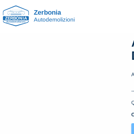
Zerbonia
Autodemolizioni
-
Q
C