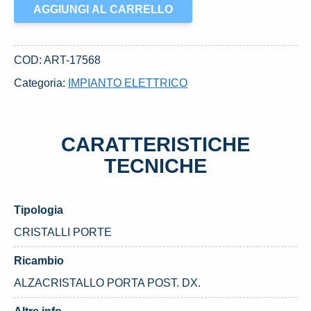
ALZACRISTALLO
AGGIUNGI AL CARRELLO
PORTA
POST.
DX.
COD:
ART-17568
USATO
Categoria:
IMPIANTO ELETTRICO
DAL
2010
PEUGEOT
CARATTERISTICHE
5008
«I»
TECNICHE
(2010)
quantità
Tipologia
CRISTALLI PORTE
Ricambio
ALZACRISTALLO PORTA POST. DX.