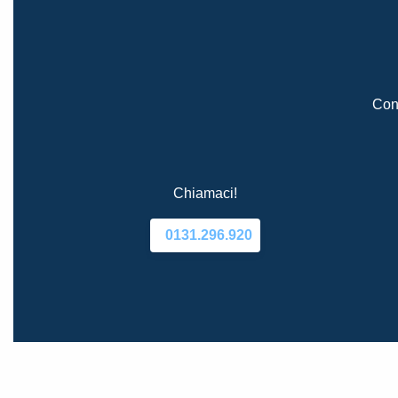
Cont
Chiamaci!
0131.296.920