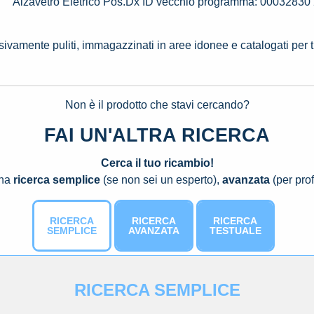
Alzavetro Eletrico Pos.Dx ID vecchio programma: 000328
ssivamente puliti, immagazzinati in aree idonee e catalogati per 
Non è il prodotto che stavi cercando?
FAI UN'ALTRA RICERCA
Cerca il tuo ricambio!
una
ricerca semplice
(se non sei un esperto),
avanzata
(per prof
RICERCA
RICERCA
RICERCA
SEMPLICE
AVANZATA
TESTUALE
RICERCA SEMPLICE