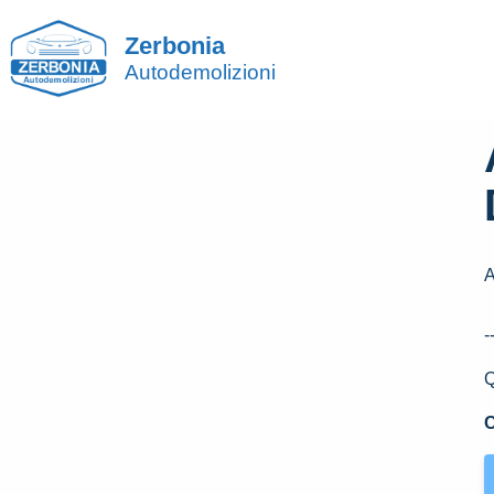
Zerbonia
Autodemolizioni
A
-
Q
C