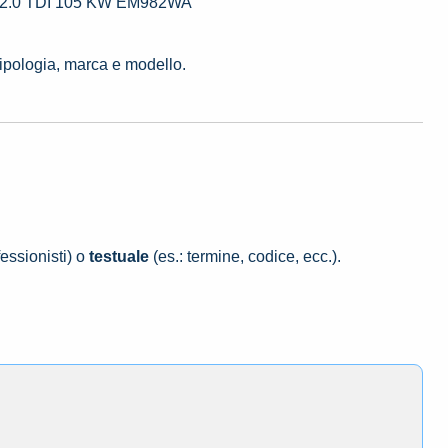
30 2.0 TDI 105 KW EM982WA
tipologia, marca e modello.
essionisti) o
testuale
(es.: termine, codice, ecc.).