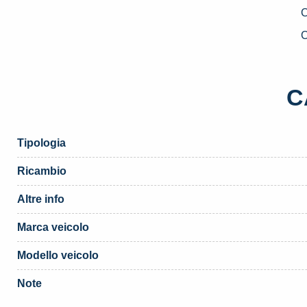
D
U
C
D
2
C
F
«
(
Tipologia
q
Ricambio
Altre info
Marca veicolo
Modello veicolo
Note