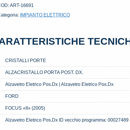
X.
COD:
ART-16691
SATO
ategoria:
IMPIANTO ELETTRICO
AL
012
FORD
ARATTERISTICHE TECNIC
OCUS
II»
2005)
CRISTALLI PORTE
uantità
ALZACRISTALLO PORTA POST. DX.
Alzavetro Eletrico Pos.Dx | Alzavetro Eletrico Pos.Dx
FORD
FOCUS «II» (2005)
Alzavetro Eletrico Pos.Dx ID vecchio programma: 00027489