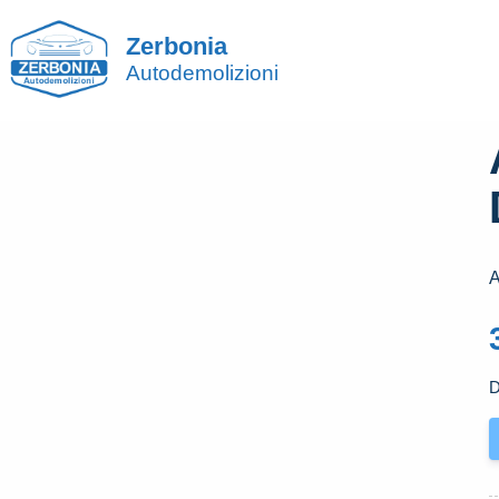
Zerbonia
Autodemolizioni
A
D
A
P
P