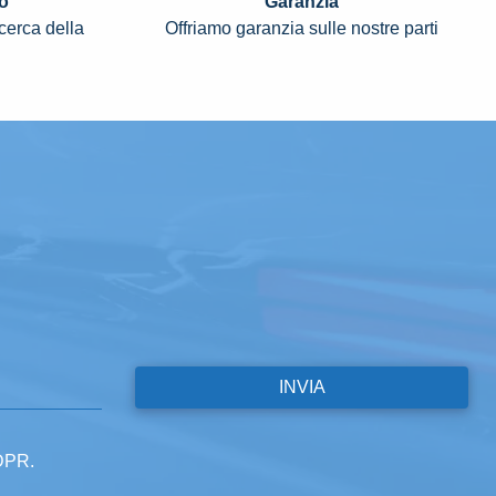
o
Garanzia
icerca della
Offriamo garanzia sulle nostre parti
GDPR.