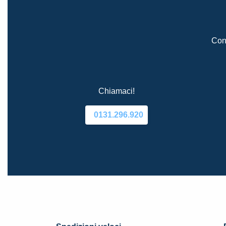
Cont
Chiamaci!
0131.296.920