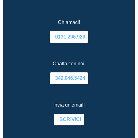
Chiamaci!
0131.296.920
Chatta con noi!
342.046.5424
Invia un'email!
SCRIVICI