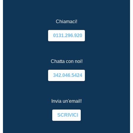
Chiamaci!
0131.296.920
Chatta con noi!
342.046.5424
Invia un'email!
SCRIVICI