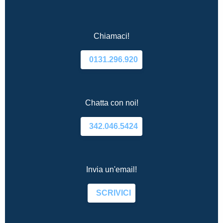
Chiamaci!
0131.296.920
Chatta con noi!
342.046.5424
Invia un'email!
SCRIVICI