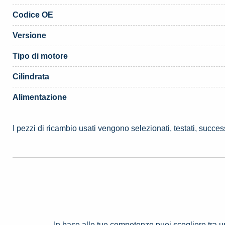
Codice OE
Versione
Tipo di motore
Cilindrata
Alimentazione
I pezzi di ricambio usati vengono selezionati, testati, succe
In base alle tue competenze puoi scegliere tra 