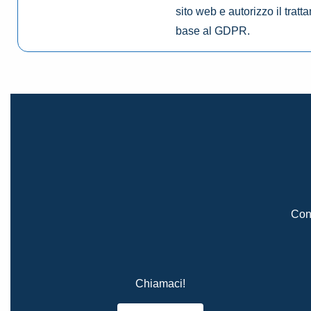
sito web e autorizzo il tratt
base al GDPR.
Cont
Chiamaci!