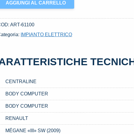
ODY
AGGIUNGI AL CARRELLO
COMPUTER
SATO
ENAULT
COD:
ART-61100
MÉGANE
ategoria:
IMPIANTO ELETTRICO
III»
SW
2009)
ARATTERISTICHE TECNIC
uantità
CENTRALINE
BODY COMPUTER
BODY COMPUTER
RENAULT
MÉGANE «III» SW (2009)