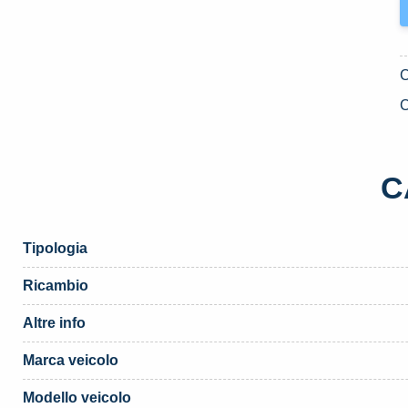
B
U
R
C
«
(
C
q
Tipologia
Ricambio
Altre info
Marca veicolo
Modello veicolo