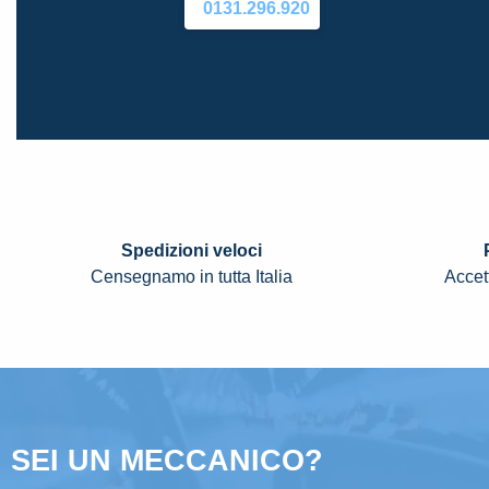
0131.296.920
Spedizioni veloci
Censegnamo in tutta Italia
Accett
SEI UN MECCANICO?