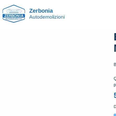
Zerbonia
Autodemolizioni
​
p
D