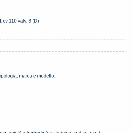
 cv 110 valv. 8 (D)
tipologia, marca e modello.
essionisti) o
testuale
(es.: termine, codice, ecc.).