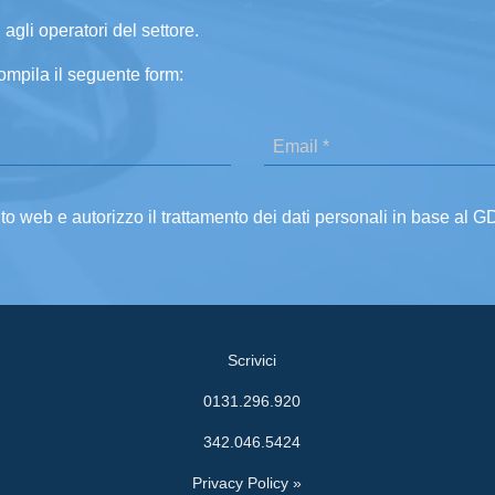
 agli operatori del settore.
ompila il seguente form:
ito web e autorizzo il trattamento dei dati personali in base al 
Scrivici
0131.296.920
342.046.5424
Privacy Policy »