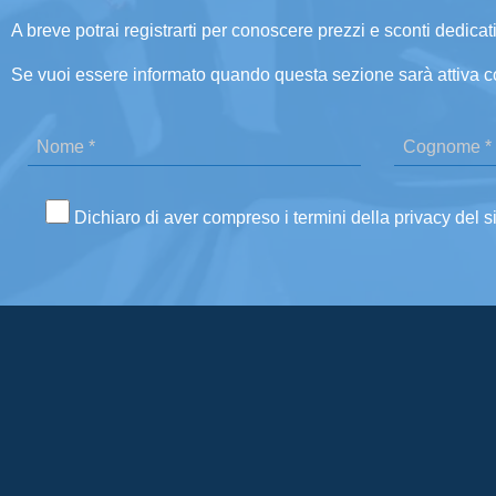
A breve potrai registrarti per conoscere prezzi e sconti dedicati
Se vuoi essere informato quando questa sezione sarà attiva c
Dichiaro di aver compreso i termini della privacy del s