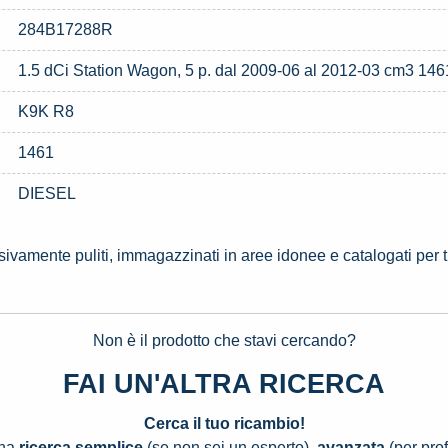
284B17288R
1.5 dCi Station Wagon, 5 p. dal 2009-06 al 2012-03 cm3 1461
K9K R8
1461
DIESEL
ssivamente puliti, immagazzinati in aree idonee e catalogati per 
Non è il prodotto che stavi cercando?
FAI UN'ALTRA RICERCA
Cerca il tuo ricambio!
una
ricerca semplice
(se non sei un esperto),
avanzata
(per prof